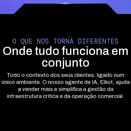
"Margens sólidas, segurança elevada,
"A Ple
receitas recorrentes e clientes
nossos
satisfeitos. É exatamente aquilo que
digita
procurávamos."
platafo
O QUE NOS TORNA DIFERENTES
Onde tudo funciona em
conjunto
Todo o contexto dos seus clientes, ligado num
único ambiente. O nosso agente de IA, Elliot, ajuda
a vender mais e simplifica a gestão da
infraestrutura crítica e da operação comercial.