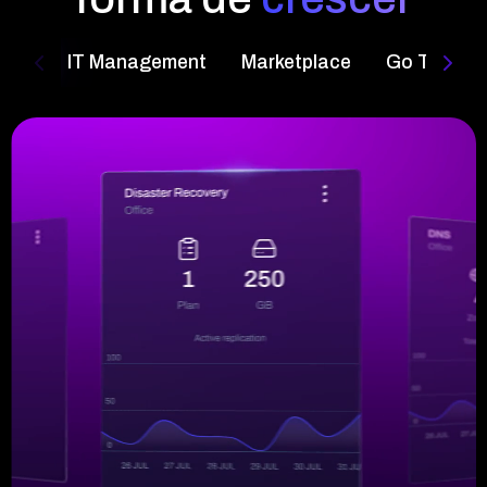
loud
IT Management
Marketplace
Go To Mark