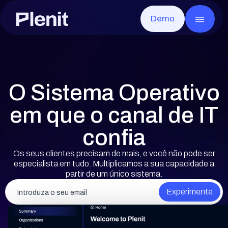
Demo
CLOUD SERVICES
GO
Blog
Sobre a Plenit
Servidores
Casos de sucesso
Infraestrutura
Toda a infraestrutura, pronta em minutos
Desktop Remoto
Documentação
Segurança e Conformidade
Qualquer app, a partir de qualquer lugar
Disaster Recovery
Eventos
Careers
Recuperação rápida após qualquer falha
O Sistema Operativo
Armazenamento de Arquivos
Contacto
Os ficheiros de cada cliente, seguros e acessíveis
Armazenamento de Objetos
em que o canal de IT
Sem limites e compatível com S3
confia
Os seus clientes precisam de mais, e você não pode ser
especialista em tudo. Multiplicamos a sua capacidade a
partir de um único sistema.
Elliot AI
EM BREVE
A IA da Plenit que vai transformar por comp