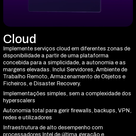
Cloud
Play
Play
Obtenha visibilidade total, controlo e contexto
Implemente serviços cloud em diferentes zonas de
sobre todos os dispositivos, utilizadores e
disponibilidade a partir de uma plataforma
Play
ambientes que gere. Consolide todo o seu stack
Play
concebida para a simplicidade, a autonomia e as
tecnológico numa única vista operacional,
margens elevadas. Inclui Servidores, Ambiente de
monitorize tudo em tempo real e automatize
Trabalho Remoto, Armazenamento de Objetos e
tarefas rotineiras para antecipar problemas antes
Compre, gira e implemente todo o software de que
Ficheiros, e Disaster Recovery.
que estes afetem os seus clientes:
os seus clientes precisam a partir de um único
Ferramentas e materiais que oferecem à equipa
Implementações simples, sem a complexidade dos
Governança unificada de endpoints
local.
comercial da empresa de IT tudo o que necessita
hyperscalers
Visibilidade em tempo real com monitorização e
Microsoft 365, soluções de cibersegurança,
para vender mais e aumentar a rentabilidade, sob a
Autonomia total para gerir firewalls, backups, VPN,
telemetria avançadas
ferramentas de produtividade e muito mais
sua própria marca.
redes e utilizadores
Automatize tarefas de aplicação de patches,
Aprovisionamento de licenças automatizado
Orçamentos, contratos e documentação de marca
Infraestrutura de alto desempenho com
políticas e conformidade em escala
branca
Informações de utilização e centralização da
processadores Intel de última geração e