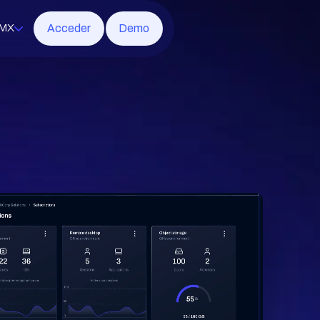
Acceder
Demo
MX
soft 365
rotección
ridad de red
ornos virtuales
etral gestionada