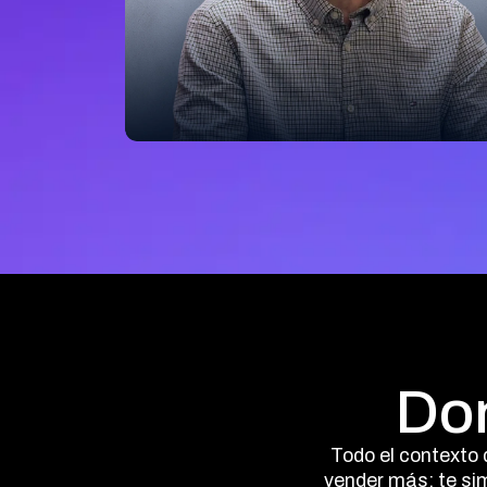
Jorge Elduayen
Pool Informático
"Márgenes sólidos, una seguridad
robusta, ingresos recurrentes y
clientes satisfechos. Exactamente
lo que buscábamos."
Don
Todo el contexto 
vender más: te simp