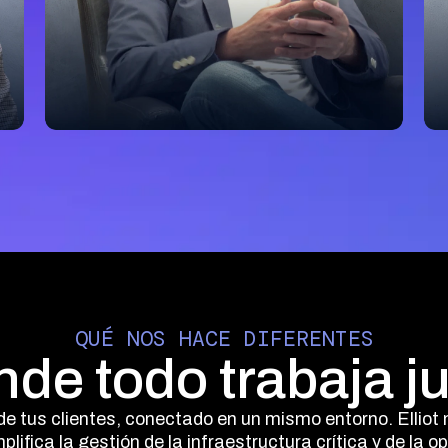
Matías García
Advantys
“Todo está diseñado para impulsar
nuestra competitividad y nuestros
ingresos. No imaginas lo mucho
que eso significa para nosotros."
QUÉ NOS HACE DIFERENTES
de todo trabaja j
de tus clientes, conectado en un mismo entorno. Elliot 
lifica la gestión de la infraestructura crítica y de la 