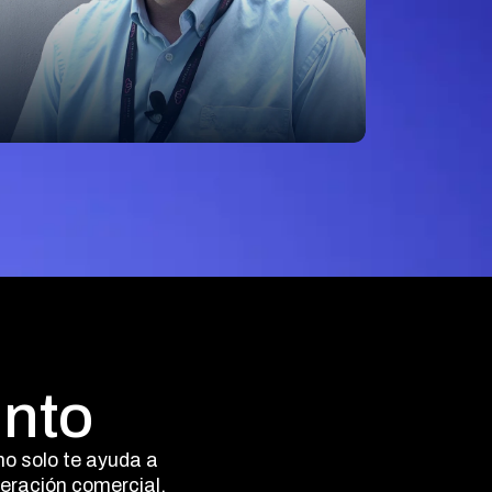
Antonio López
Eurotronic
"La mayor ventaja de Plenit es su
enfoque total en el partner. Todo
está diseñado específicamente
para empresas de TI."
unto
no solo te ayuda a
operación comercial.