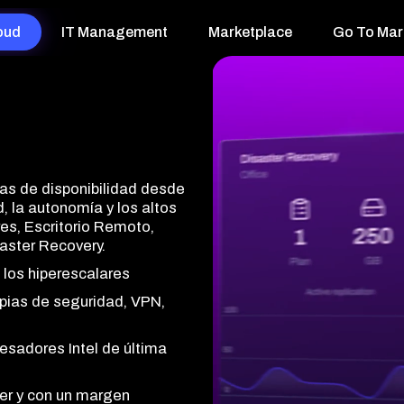
oud
IT Management
Marketplace
Go To Mar
nas de disponibilidad desde
to en cada dispositivo,
, la autonomía y los altos
 todo tu stack tecnológico
es, Escritorio Remoto,
 en tiempo real y
 al equipo comercial de la
aster Recovery.
ftware que tus clientes
iparte a los problemas antes
nder más e incrementar el
 los hiperescalares
d, herramientas de
opias de seguridad, VPN,
marca blanca
nibles
 telemetría avanzadas
do
cesadores Intel de última
arches, políticas y
ación
 visualizar tendencias de
ner y con un margen
egrada de tus servicios
imiento y riesgos de