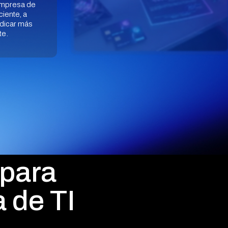
 empresa de
ciente, a
edicar más
te.
 para
 de TI