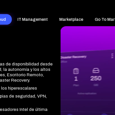
oud
IT Management
Marketplace
Go To Mar
nas de disponibilidad desde
to en cada dispositivo,
, la autonomía y los altos
 todo tu stack tecnológico
es, Escritorio Remoto,
 en tiempo real y
 al equipo comercial de la
aster Recovery.
ftware que tus clientes
iparte a los problemas antes
nder más e incrementar el
 los hiperescalares
d, herramientas de
opias de seguridad, VPN,
marca blanca
nibles
 telemetría avanzadas
do
cesadores Intel de última
arches, políticas y