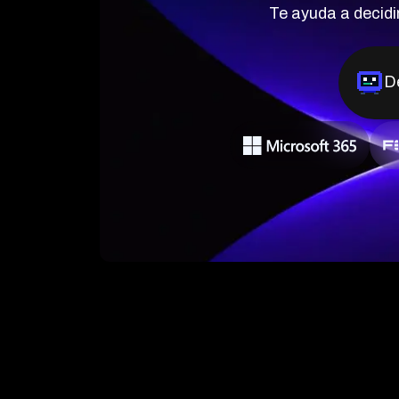
Te ayuda a decidir
El