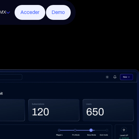
Acceder
Demo
MX
soft 365
rotección
ridad de red
ornos virtuales
etral gestionada