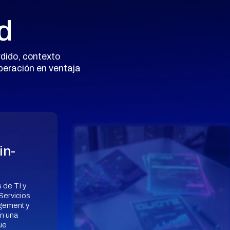
d
rdido, contexto
operación en ventaja
in-
 de TI y
 Servicios
gement y
n una
ue