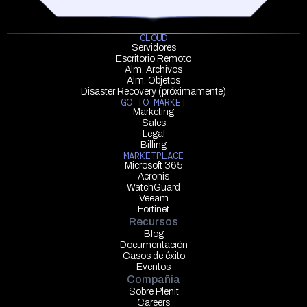
CLOUD
Servidores
Escritorio Remoto
Alm. Archivos
Alm. Objetos
Disaster Recovery (próximamente)
GO TO MARKET
Marketing
Sales
Legal
Billing
MARKETPLACE
Microsoft 365
Acronis
WatchGuard
Veeam
Fortinet
Recursos
Blog
Documentación
Casos de éxito
Eventos
Compañía
Sobre Plenit
Careers