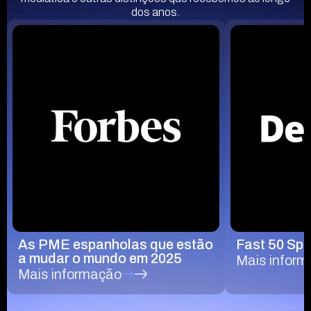
dos anos.
As PME espanholas que estão
Fast 50 Spa
a mudar o mundo em 2025
Mais infor
Mais informação