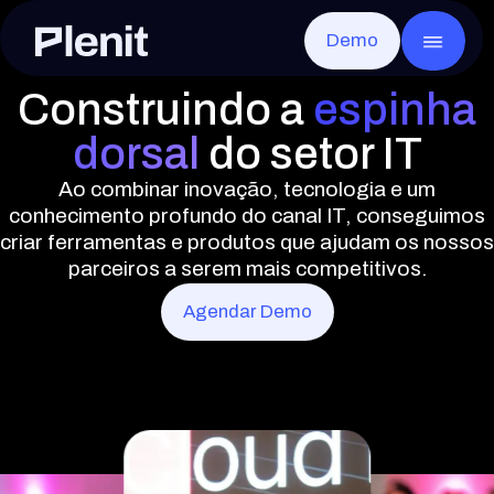
Demo
CLOUD SERVICES
GO
Blog
Sobre a Plenit
Servidores
Casos de sucesso
Infraestrutura
Toda a infraestrutura, pronta em minutos
Construindo a
espinha
Desktop Remoto
Documentação
Segurança e Conformidade
Qualquer app, a partir de qualquer lugar
dorsal
do setor IT
Disaster Recovery
Eventos
Careers
Recuperação rápida após qualquer falha
Armazenamento de Arquivos
Ao combinar inovação, tecnologia e um
Contacto
Os ficheiros de cada cliente, seguros e acessíveis
conhecimento profundo do canal IT, conseguimos
Armazenamento de Objetos
criar ferramentas e produtos que ajudam os nossos
Sem limites e compatível com S3
parceiros a serem mais competitivos.
Agendar Demo
Elliot AI
EM BREVE
A IA da Plenit que vai transformar por comp