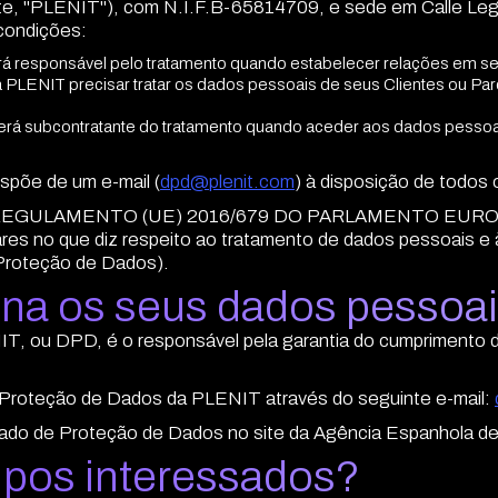
 "PLENIT"), com N.I.F.B-65814709, e sede em Calle Legani
condições:
á responsável pelo tratamento quando estabelecer relações em se
a PLENIT precisar tratar os dados pessoais de seus Clientes ou Par
rá subcontratante do tratamento quando aceder aos dados pessoais
spõe de um e-mail (
dpd@plenit.com
) à disposição de todos 
e o REGULAMENTO (UE) 2016/679 DO PARLAMENTO EUROP
res no que diz respeito ao tratamento de dados pessoais e 
Proteção de Dados).
ona os seus dados pessoa
 ou DPD, é o responsável pela garantia do cumprimento da
Proteção de Dados da PLENIT através do seguinte e-mail:
ado de Proteção de Dados no site da Agência Espanhola d
upos interessados?