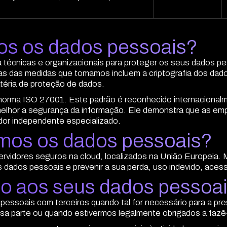
s os dados pessoais?
cnicas e organizacionais para proteger os seus dados pesso
s das medidas que tomamos incluem a criptografia dos dado
téria de proteção de dados.
norma ISO 27001. Este padrão é reconhecido internaciona
r melhor a segurança da informação. Ele demonstra que as 
dor independente especializado.
mos os dados pessoais?
vidores seguros na cloud, localizados na União Europeia.
s dados pessoais e prevenir a sua perda, uso indevido, aces
o aos seus dados pessoa
pessoais com terceiros quando tal for necessário para a pr
ssa parte ou quando estivermos legalmente obrigados a fazê-