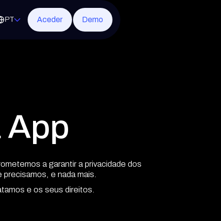
Aceder
Demo
PT
CE
t
Microsoft 365
ciberproteção
ard
e segurança de rede
a App
a ambientes virtuais
de nova geração
rometemos a garantir a privacidade dos
 precisamos, e nada mais.
tamos e os seus direitos.