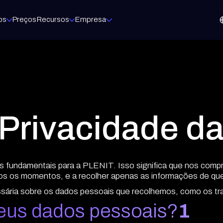
os
Preços
Recursos
Empresa
 TO MARKET
MARKETPLA
Marketing
Microsof
Campanhas prontas a lançar, com a sua marca
Licenças 
Vendas
Orçamentos e propostas em minutos
Acronis
Jurídico
Backup e 
Contratos e assinatura eletrónica
Faturação
WatchGu
Do orçamento ao pagamento
Firewalls 
e Privacidade d
Veeam
Backup par
Fortinet
Firewalls 
es fundamentais para a PLENIT. Isso significa que nos comp
s os momentos, e a recolher apenas as informações de que
leto a forma como operas.
ssária sobre os dados pessoais que recolhemos, como os tra
meus dados pessoais?
1