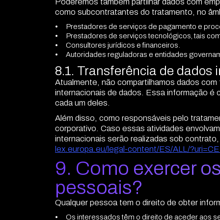
Poderemos também partilhar dados com empre
como subcontratantes do tratamento, no âmb
Prestadores de serviços de pagamento e pr
Prestadores de serviços tecnológicos, tais co
Consultores jurídicos e financeiros.
Autoridades reguladoras e entidades govername
8.1. Transferência de dados 
Atualmente, não compartilhamos dados com f
internacionais de dados. Essa informação 
cada um deles.
Além disso, como responsáveis pelo tratament
corporativo. Caso essas atividades envolvam 
internacionais serão realizadas sob contrat
lex.europa.eu/legal-content/ES/ALL/?uri
9. Como exercer os
pessoais?
Qualquer pessoa tem o direito de obter inf
Os interessados têm o direito de aceder aos se