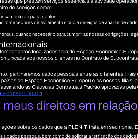
sas que prestam serviços essenciais à atividade operaciona
ito de serviços como:
ocessamento de pagamentos.
mo fornecedores de alojamento cloud e serviços de análise de dado
ntais, quando necessário para cumprir as nossas obrigações legais
internacionais
ornecedores localizados fora do Espaço Económico Europeu,
é comunicada aos nossos clientes no Contrato de Subcontr
o, partilharemos dados pessoais entre as diferentes filiais
países do Espaço Económico Europeu e as nossas filiais loc
o, assinando as Cláusulas Contratuais Padrão aprovadas pel
=CELEX:32021D0914
 meus direitos em relaçã
ormações sobre os dados que a PLENIT trata em seu nome. Es
us dados pessoais, bem como de solicitar a retificação dos dados imp