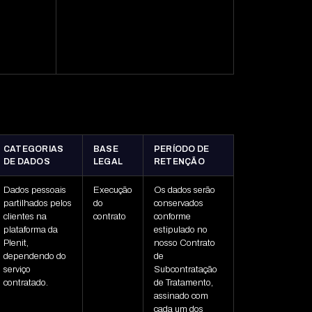
CATEGORIAS
BASE
PERÍODO DE
DE DADOS
LEGAL
RETENÇÃO
Dados pessoais
Execução
Os dados serão
partilhados pelos
do
conservados
clientes na
contrato
conforme
plataforma da
estipulado no
Plenit,
nosso Contrato
dependendo do
de
serviço
Subcontratação
contratado.
de Tratamento,
assinado com
cada um dos