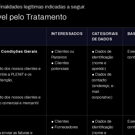
nalidades legítimas indicadas a seguir.
el pelo Tratamento
INTERESSADOS
CATEGORIAS
BAS
DE DADOS
s Condições Gerais
● Clientes ou
● Dados de
Exe
Parceiros
identificação
cont
● Clientes
(nome e
o dos nossos clientes e
potenciais
apelido)
entre a PLENIT e os
● Dados de
utenção,
contacto
(endereço, e-
mail
to dos nossos clientes e
corporativo)
ão comercial e mercantil
● Clientes
● Dados de
Exe
● Fornecedores
identificação
cont
enviar as faturas e
(nome e