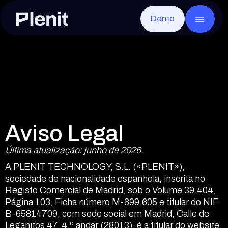
Demo
CLOUD SERVICES
GO
Blog
Sobre a Plenit
Servidores
Casos de sucesso
Infraestrutura
Toda a infraestrutura, pronta em minutos
Desktop Remoto
Documentação
Segurança e Conformidade
Qualquer app, a partir de qualquer lugar
Disaster Recovery
Eventos
Careers
Recuperação rápida após qualquer falha
Armazenamento de Arquivos
Contacto
Os ficheiros de cada cliente, seguros e acessíveis
Armazenamento de Objetos
Sem limites e compatível com S3
Aviso Legal
Última atualização: junho de 2026.
A PLENIT TECHNOLOGY, S.L. («PLENIT»),
sociedade de nacionalidade espanhola, inscrita no
Elliot AI
EM BREVE
A IA da Plenit que vai transformar por comp
Registo Comercial de Madrid, sob o Volume 39.404,
Página 103, Ficha número M-699.605 e titular do NIF
B-65814709, com sede social em Madrid, Calle de
Leganitos 47, 4.º andar (28013), é a titular do website