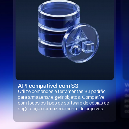
V
API compatível com S3
Ar
Utilize comandos e ferramentas S3 padrão
de
para armazenar e gerir objetos. Compatível
po
com todos os tipos de software de cópias de
re
segurança e armazenamento de arquivos.
co