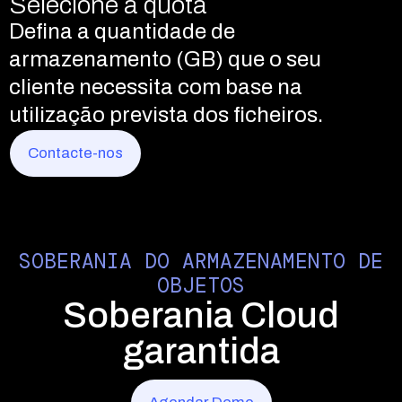
Ligar ao bucket e preparar para
Selecione a quota
carregar ficheiros
Gira funções e permissões de
Defina a quantidade de
utilizador
Ligue aplicações ao seu bucket e
armazenamento (GB) que o seu
Conceda ou restrinja o acesso a
carregue ficheiros utilizando
cliente necessita com base na
utilizadores e dados com base em
qualquer integração compatível
utilização prevista dos ficheiros.
funções e permissões atribuídas.
com S3.
Contacte-nos
Contacte-nos
Contacte-nos
SOBERANIA DO ARMAZENAMENTO DE
OBJETOS
Soberania Cloud
garantida