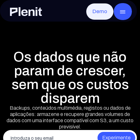
Demo
CLOUD SERVICES
GO
Blog
Sobre a Plenit
Servidores
Casos de sucesso
Infraestrutura
Toda a infraestrutura, pronta em minutos
Desktop Remoto
Documentação
Segurança e Conformidade
Qualquer app, a partir de qualquer lugar
Disaster Recovery
Eventos
Careers
Recuperação rápida após qualquer falha
Os dados que não
Armazenamento de Arquivos
Contacto
Os ficheiros de cada cliente, seguros e acessíveis
Armazenamento de Objetos
param de crescer,
Sem limites e compatível com S3
sem que os custos
disparem
Backups, conteúdos multimédia, registos ou dados de
aplicações: armazene e recupere grandes volumes de
Elliot AI
EM BREVE
A IA da Plenit que vai transformar por comp
dados com uma interface compatível com S3, a um custo
previsível.