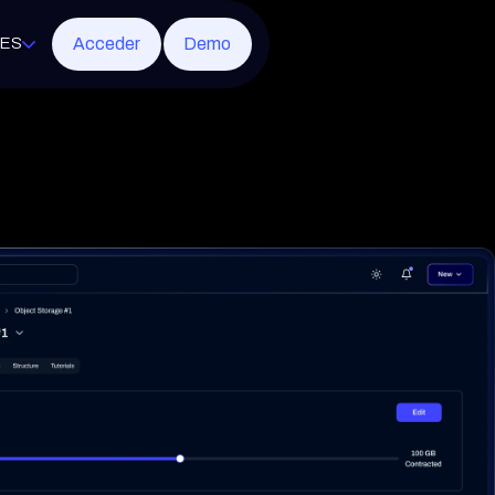
Acceder
Demo
ES
soft 365
rotección
ridad de red
ornos virtuales
etral gestionada