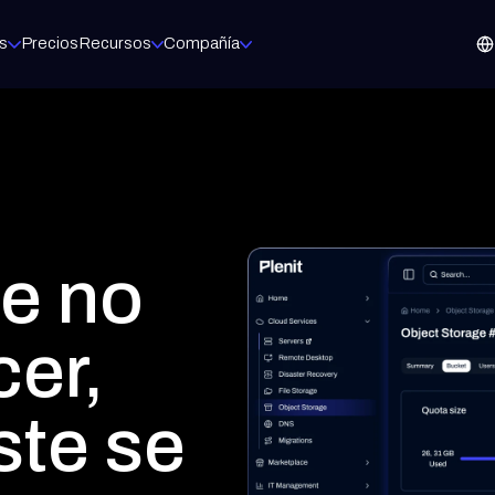
s
Precios
Recursos
Compañía
O MARKET
MARKETPLACE
arketing
Microsoft
mpañas listas para lanzar, con tu marca
Licencias Micro
entas
esupuestos y propuestas en minutos
Acronis
egal
Backup y ciberp
ntratos y firma digital
acturación
WatchGuard
l presupuesto al cobro
Firewalls y segu
Veeam
e no
Backup para ent
Fortinet
Seguridad perim
cer,
leto tu forma de operar.
ste se