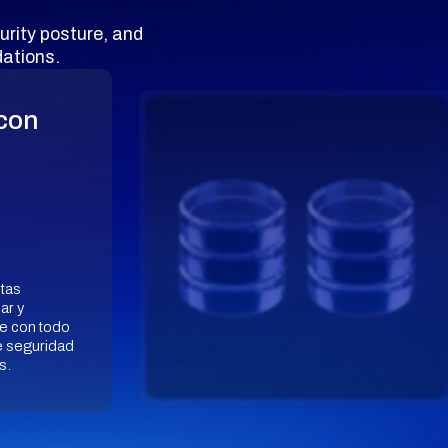
urity posture, and
ations.
con
ntas
ar y
le con todo
e seguridad
s.