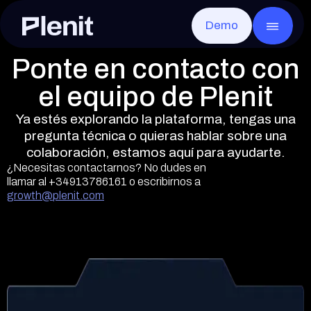
Demo
CLOUD SERVICES
GO T
Blog
Sobre Plenit
Servidores
M
Casos de éxito
Infraestructura
Toda la infraestructura, lista en minutos
Ca
Ponte en contacto con
Escritorio Remoto
V
Documentación
Seguridad y Compliance
Cualquier app, desde cualquier lugar
Pr
el equipo de Plenit
Disaster Recovery
L
Eventos
Careers
Recupera rápido ante cualquier caída
Co
Almacenamiento de Archivos
F
Ya estés explorando la plataforma, tengas una
Contacto
Los archivos de cada cliente, seguros y a mano
De
pregunta técnica o quieras hablar sobre una
Almacenamiento de Objetos
colaboración, estamos aquí para ayudarte.
Sin límite y compatible con S3
¿Necesitas contactarnos? No dudes en
llamar al
+34913786161
o escribirnos a
growth@plenit.com
Elliot AI
MUY PRONTO
La IA de Plenit que transformará por comp