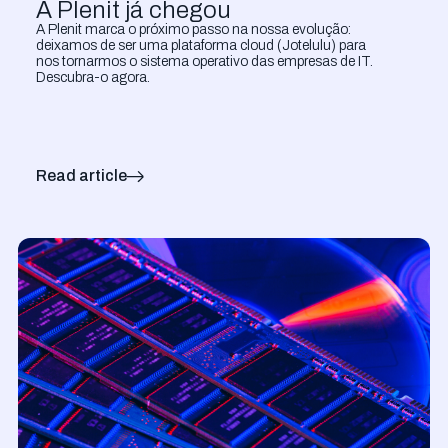
A Plenit já chegou
APOIO A EMPRESAS DE TI
A Plenit marca o próximo passo na nossa evolução:
deixamos de ser uma plataforma cloud (Jotelulu) para
nos tornarmos o sistema operativo das empresas de IT.
Descubra-o agora.
Read article