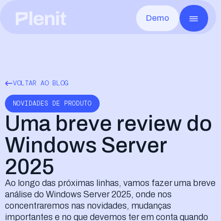
Demo
CLOUD SERVICES
GO
Blog
Sobre a Plenit
Servidores
Casos de sucesso
Infraestrutura
Toda a infraestrutura, pronta em minutos
Desktop Remoto
Documentação
Segurança e Conformidade
Qualquer app, a partir de qualquer lugar
Disaster Recovery
Eventos
Careers
Recuperação rápida após qualquer falha
VOLTAR AO BLOG
Armazenamento de Arquivos
Contacto
Os ficheiros de cada cliente, seguros e acessíveis
Armazenamento de Objetos
NOVIDADES DE PRODUTO
Sem limites e compatível com S3
Uma breve review do
Windows Server
2025
Elliot AI
EM BREVE
A IA da Plenit que vai transformar por comp
Ao longo das próximas linhas, vamos fazer uma breve
análise do Windows Server 2025, onde nos
concentraremos nas novidades, mudanças
importantes e no que devemos ter em conta quando