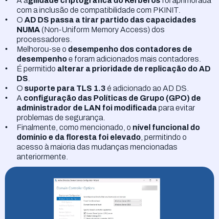
A a
gilidade criptográfica do Kerberos
foi aprimorada
com a inclusão de compatibilidade com PKINIT.
O
AD DS passa a tirar partido das capacidades
NUMA
(Non-Uniform Memory Access) dos
processadores.
Melhorou-se o
desempenho dos contadores
de
desempenho
e foram adicionados mais contadores.
É permitido
alterar a prioridade de replicação do AD
DS
.
O
suporte para TLS 1.3
é adicionado ao AD DS.
A
configuração das Políticas de Grupo (GPO) de
administrador de LAN foi modificada
para evitar
problemas de segurança.
Finalmente, como mencionado, o
nível funcional do
domínio e da floresta foi elevado
, permitindo o
acesso à maioria das mudanças mencionadas
anteriormente.