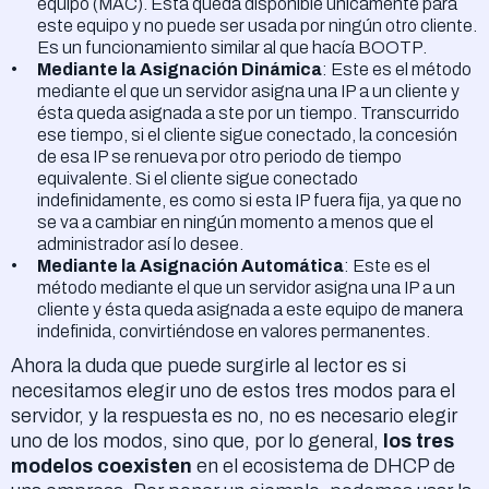
equipo (MAC). Esta queda disponible únicamente para
este equipo y no puede ser usada por ningún otro cliente.
Es un funcionamiento similar al que hacía BOOTP.
Mediante la Asignación Dinámica
: Este es el método
mediante el que un servidor asigna una IP a un cliente y
ésta queda asignada a ste por un tiempo. Transcurrido
ese tiempo, si el cliente sigue conectado, la concesión
de esa IP se renueva por otro periodo de tiempo
equivalente. Si el cliente sigue conectado
indefinidamente, es como si esta IP fuera fija, ya que no
se va a cambiar en ningún momento a menos que el
administrador así lo desee.
Mediante la Asignación Automática
: Este es el
método mediante el que un servidor asigna una IP a un
cliente y ésta queda asignada a este equipo de manera
indefinida, convirtiéndose en valores permanentes.
Ahora la duda que puede surgirle al lector es si
necesitamos elegir uno de estos tres modos para el
servidor, y la respuesta es no, no es necesario elegir
uno de los modos, sino que, por lo general,
los tres
modelos coexisten
en el ecosistema de DHCP de