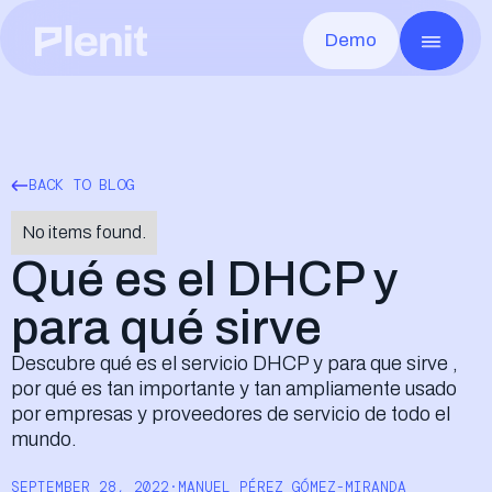
Demo
CLOUD SERVICES
GO T
Blog
Sobre Plenit
Servidores
M
Casos de éxito
Infrastructure
Toda la infraestructura, lista en minutos
Ca
Escritorio Remoto
V
Documentación
Seguridad y Compliance
Cualquier app, desde cualquier lugar
Pr
Disaster Recovery
L
Eventos
Careers
Recupera rápido ante cualquier caída
Co
BACK TO BLOG
Almacenamiento de Archivos
F
Contacto
Los archivos de cada cliente, seguros y a mano
De
Almacenamiento de Objetos
No items found.
Sin límite y compatible con S3
Qué es el DHCP y
para qué sirve
Descubre qué es el servicio DHCP y para que sirve ,
por qué es tan importante y tan ampliamente usado
Elliot AI
MUY PRONTO
La IA de Plenit que transformará por comp
por empresas y proveedores de servicio de todo el
mundo.
SEPTEMBER 28, 2022
·
MANUEL PÉREZ GÓMEZ-MIRANDA