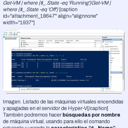
Get-VM | where {$_.State -eq 'Running'}Get-VM |
where {$_.State -eq 'Off'}
[caption
id="attachment_18647" align="alignnone"
width="1937"]
Imagen. Listado de las máquinas virtuales encendidas
y apagadas en el servidor de Hyper-V[/caption]
También podremos hacer
búsquedas por nombre
de máquina virtual, usando para ello el comando
siguiente y usando la
característica “$_.Name”
: