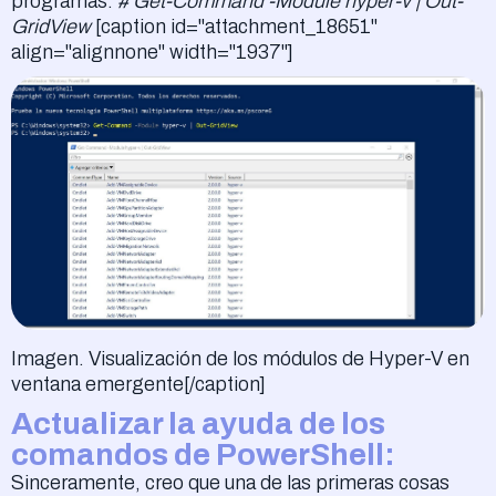
programas:
# Get-Command -Module hyper-v | Out-
GridView
[caption id="attachment_18651"
align="alignnone" width="1937"]
Imagen. Visualización de los módulos de Hyper-V en
ventana emergente[/caption]
Actualizar la ayuda de los
comandos de PowerShell:
Sinceramente, creo que una de las primeras cosas