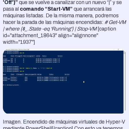
'Off'}”
que se vuelve a canalizar con un nuevo “|” y se
pasa al
comando “Start-VM”
que arrancará las
máquinas listadas. De la misma manera, podremos
hacer la parada de las máquinas encendidas:
# Get-VM
| where {$_.State -eq 'Running'} | Stop-VM
[caption
id="attachment_18643" align="alignnone"
width="1937"]
Imagen. Encendido de máquinas virtuales de Hyper-V
mediante PowerShell[/caption] Con esto ya tenemos