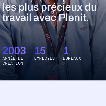
les plus précieux du
Accéder
travail avec Plenit.
2003
15
1
ANNÉE DE
EMPLOYÉS
BUREAUX
CRÉATION