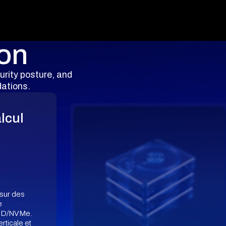
ion
urity posture, and
ations.
lcul
 sur des
e
SSD/NVMe.
rticale et