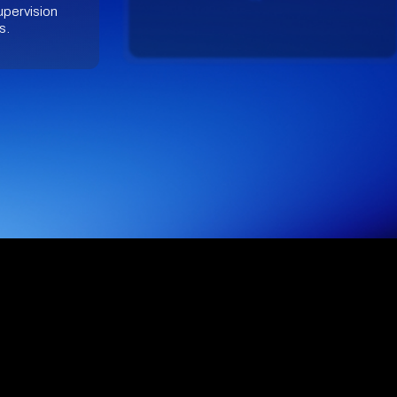
supervision
s.