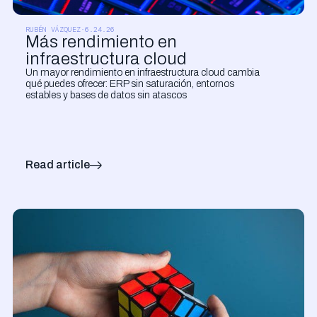
CLOUD Y SISTEMAS
RUBÉN VÁZQUEZ
·
6.24.26
Más rendimiento en
infraestructura cloud
Un mayor rendimiento en infraestructura cloud cambia
qué puedes ofrecer: ERP sin saturación, entornos
estables y bases de datos sin atascos
Read article