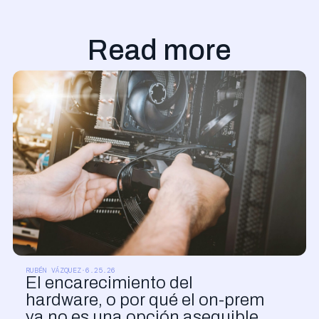
Read more
CLOUD Y SISTEMAS
RUBÉN VÁZQUEZ
·
6.25.26
El encarecimiento del
hardware, o por qué el on-prem
ya no es una opción asequible