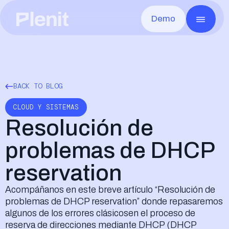
Demo
CLOUD SERVICES
GO T
Blog
Sobre Plenit
Servidores
M
Casos de éxito
Infraestructura
Toda la infraestructura, lista en minutos
Ca
Escritorio Remoto
V
Documentación
Seguridad y Compliance
Cualquier app, desde cualquier lugar
Pr
Disaster Recovery
L
Eventos
Careers
Recupera rápido ante cualquier caída
Co
BACK TO BLOG
Almacenamiento de Archivos
F
Contacto
Los archivos de cada cliente, seguros y a mano
De
Almacenamiento de Objetos
CLOUD Y SISTEMAS
Sin límite y compatible con S3
Resolución de
problemas de DHCP
reservation
Elliot AI
MUY PRONTO
La IA de Plenit que transformará por comp
Acompáñanos en este breve artículo “Resolución de
problemas de DHCP reservation” donde repasaremos
algunos de los errores clásicosen el proceso de
reserva de direcciones mediante DHCP (DHCP