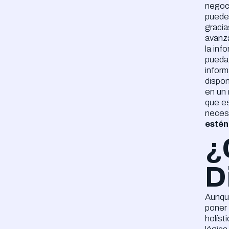
negoci
puede 
gracia
avanza
la inf
pueda 
inform
dispon
en un 
que es
neces
estén
¿
D
Aunque
poner
holíst