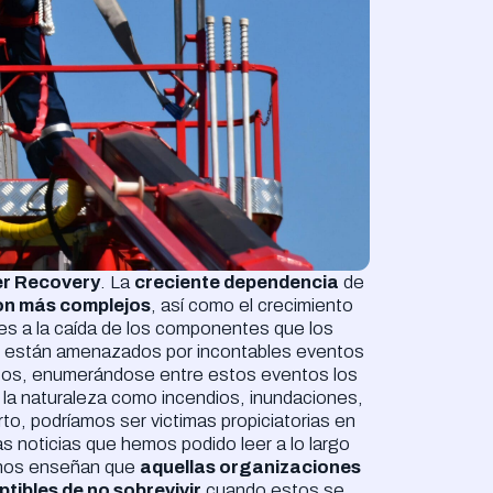
er Recovery
. La
creciente dependencia
de
son más complejos
, así como el crecimiento
s a la caída de los componentes que los
s, están amenazados por incontables eventos
ficos, enumerándose entre estos eventos los
e la naturaleza como incendios, inundaciones,
to, podríamos ser victimas propiciatorias en
as noticias que hemos podido leer a lo largo
, nos enseñan que
aquellas organizaciones
tibles de no sobrevivir
cuando estos se