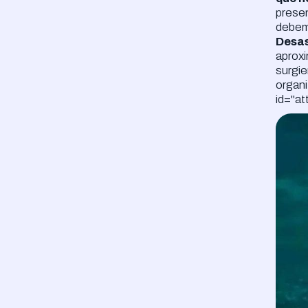
prese
debe
Desas
aproxi
surgie
organi
id="a