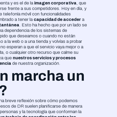
enta y es el de la
imagen corporativa
, que
rse frente a sus competidores. Hoy en día, y
e telefonía móvil con funcionalidades
mbrado a tener la
capacidad de acceder
a
stantánea
. Esto ha hecho que por un lado se
una dependencia de los sistemas de
 rápido que deseamos o cuando no están
 a la web o a una tienda y volvías a probar
 no esperan a que el servicio vaya mejor o a
da, o cualquier otro recurso que calme su
nca que
nuestros servicios y procesos
vencia
de nuestra organización.
n marcha un
y?
 una breve reflexión sobre cómo podemos
cesos de DR suelen planificarse de manera
 personas y la tecnología que conforman la