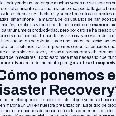
o, incluyendo un factor que muchas veces no se tiene en cu
ser determinante para que una empresa pueda llegar a hundi
s a los ordenadores, tabletas y sobre todo a los terminales d
das (smartphone), la mayoría de los usuarios se han acostu
ormación, a noticias y todo tipo de contenidos de
manera in
lograr una mejor productividad, pero por otro se ha creado 
ación y una “ansiedad” cuando los sistemas no van todo lo
ibles que antes no existía. Hace unos años, no tenías acceso
rato; en la situación actual, podemos encontrar usuarios que
té disponible de nuevo y se van a buscar otra web, otra tien
idad de inmediatez. Todo esto hace más necesario que nu
 operativos
en todo momento para
garantizar la supervi
Cómo ponemos e
isaster Recover
 no es el propósito de este artículo, sí que vamos a hacer
 en marcha un DR en nuestra organización. Este tipo de pro
ica para ser capaces de aunar tanto a los procesos como las