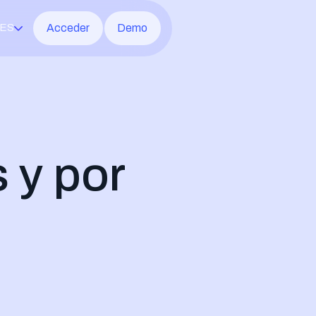
Acceder
Demo
ES
soft 365
rotección
ridad de red
 y por
ornos virtuales
etral gestionada