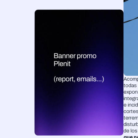
Acomp
todas
expon
integ
e inci
cortes
terrem
distur
de lo
que n