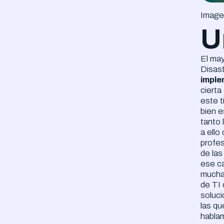
Imagen
U
El may
Disas
imple
cierta
este t
bien 
tanto 
a ello
profes
de la
ese c
mucha
de TI 
soluc
las qu
hablam