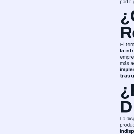
parte 
¿
R
El ter
la in
empres
más a
imple
tras 
¿
D
La dis
produc
indisp