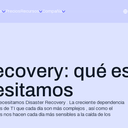
s
Precios
Recursos
Compañía
O MARKET
MARKETPLACE
arketing
Microsoft
mpañas listas para lanzar, con tu marca
Licencias Micro
entas
esupuestos y propuestas en minutos
Acronis
egal
Backup y ciberp
ntratos y firma digital
acturación
WatchGuard
l presupuesto al cobro
Firewalls y segu
ecovery: qué es
Veeam
Backup para ent
Fortinet
esitamos
Seguridad perim
ecesitamos Disaster Recovery . La creciente dependencia
leto tu forma de operar.
s de TI que cada día son más complejos , así como el
 nos hacen cada día más sensibles a la caída de los