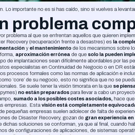
. Lo importante no es si has caído, sino si vuelves a levanta
n problema comp
or problema al que se enfrentan aquellos que quieren implem
ter Recovery (recuperación frente a desastres) es
la compl
mentación
y
el mantenimiento
de los mecanismos sobre los
 forma,
aproximación errónea
de que
solo la pueden imp
ipo de implantaciones sean difícilmente abordables por las 
estos especialistas en Continuidad de Negocio o en DR est
los procesos formales como las normas de aplicación e inclu
 como ‘core’ de su negocio, esto no significa que no se pued
ionales. Se suele tener la visión timorata en la que
se piens
s pymes)
no están preparados
para llevar a cabo un proyect
ampo,
sumado a los posibles costes asociados,
hace que 
s empresas. Esta
visión está completamente equivocad
de pequeñas empresas suelen adolecer de falta de experienc
iones de Disaster Recovery, gozan de
gran experiencia en
e dichas soluciones se conforman, ya que al final, cuando h
os de configuraciones de aplicaciones, de sistemas operativ