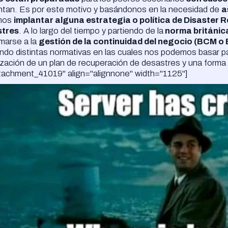
ntan. Es por este motivo y basándonos en la necesidad de
a
mos
implantar alguna estrategia o política de Disaster
tres
. A lo largo del tiempo y partiendo de la
norma británi
marse a la
gestión de la continuidad del negocio (BCM 
ndo distintas normativas en las cuales nos podemos basar p
zación de un plan de recuperación de desastres y una forma 
ttachment_41019" align="alignnone" width="1125"]