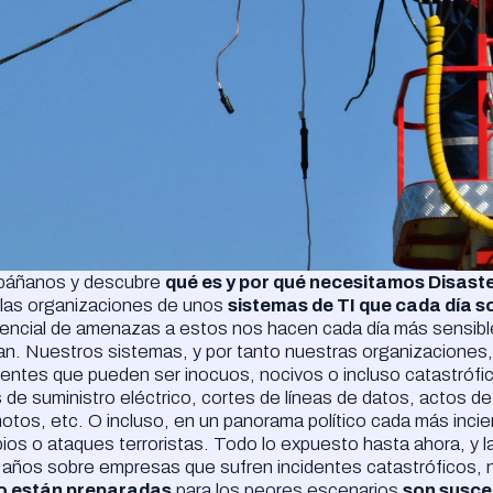
áñanos y descubre
qué es y por qué necesitamos Disast
 las organizaciones de unos
sistemas de TI que cada día 
encial de amenazas a estos nos hacen cada día más sensible
ran. Nuestros sistemas, y por tanto nuestras organizacione
dentes que pueden ser inocuos, nocivos o incluso catastró
 de suministro eléctrico, cortes de líneas de datos, actos d
otos, etc. O incluso, en un panorama político cada más incier
bios o ataques terroristas. Todo lo expuesto hasta ahora, y l
s años sobre empresas que sufren incidentes catastróficos
o están preparadas
para los peores escenarios
son suscep