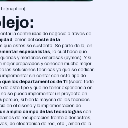
rte[/caption]
lejo:
entar la continuidad de negocio a través de
ejidad
, amén del
coste de la
 que estos se sustenta. Se parte de la, en
lementar especialistas
, lo cual hace que
pequeñas y medianas empresas (pymes). Y si
án mejor preparados y conocen mucho mejor
so las soluciones técnicas ya que se dedican
a implementar sin contar con este tipo de
a que los departamentos de TI
(sobre todo
o de este tipo y que no tener experiencia en
no se pueda implementar un proyecto en
a
porque, si bien la mayoría de los técnicos
ia en el diseño y la implementación de
 un amplio campo de las tecnologías
con
ablamos de recuperación frente a desastres,
os, de electrónica de red, etc., amén de la