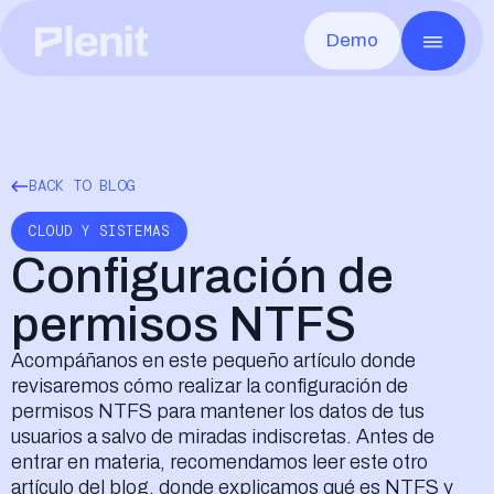
Demo
CLOUD SERVICES
GO T
Blog
Sobre Plenit
Servidores
M
Casos de éxito
Infraestructura
Toda la infraestructura, lista en minutos
Ca
Escritorio Remoto
V
Documentación
Seguridad y Compliance
Cualquier app, desde cualquier lugar
Pr
Disaster Recovery
L
Eventos
Careers
Recupera rápido ante cualquier caída
Co
BACK TO BLOG
Almacenamiento de Archivos
F
Contacto
Los archivos de cada cliente, seguros y a mano
De
Almacenamiento de Objetos
CLOUD Y SISTEMAS
Sin límite y compatible con S3
Configuración de
permisos NTFS
Acompáñanos en este pequeño artículo donde
revisaremos cómo realizar la configuración de
Elliot AI
MUY PRONTO
La IA de Plenit que transformará por comp
permisos NTFS para mantener los datos de tus
usuarios a salvo de miradas indiscretas. Antes de
entrar en materia, recomendamos leer este otro
artículo del blog, donde explicamos qué es NTFS y