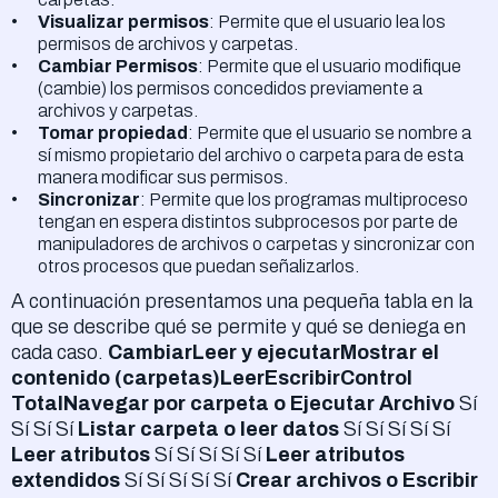
Visualizar permisos
: Permite que el usuario lea los
permisos de archivos y carpetas.
Cambiar Permisos
: Permite que el usuario modifique
(cambie) los permisos concedidos previamente a
archivos y carpetas.
Tomar propiedad
: Permite que el usuario se nombre a
sí mismo propietario del archivo o carpeta para de esta
manera modificar sus permisos.
Sincronizar
: Permite que los programas multiproceso
tengan en espera distintos subprocesos por parte de
manipuladores de archivos o carpetas y sincronizar con
otros procesos que puedan señalizarlos.
A continuación presentamos una pequeña tabla en la
que se describe qué se permite y qué se deniega en
cada caso.
CambiarLeer y ejecutarMostrar el
contenido (carpetas)LeerEscribirControl
TotalNavegar por carpeta o Ejecutar Archivo
Sí
Sí Sí Sí
Listar carpeta o leer datos
Sí Sí Sí Sí Sí
Leer atributos
Sí Sí Sí Sí Sí
Leer atributos
extendidos
Sí Sí Sí Sí Sí
Crear archivos o Escribir