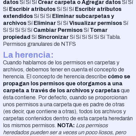
datos
Sí Sí Sí
Crear carpeta o Agregar datos
Sí Sí
Sí
Escribir atributos
Sí Sí Sí
Escribir atributos
extendidos
Sí Sí Sí
Eliminar subcarpetas y
archivos
Sí
Eliminar
Sí Sí
Visualizar permisos
Sí
Sí Sí Sí Sí Sí
Cambiar Permisos
Sí
Tomar
propiedad
Sí
Sincronizar
Sí Sí Sí Sí Sí Sí Tabla.
Permisos granulares de NTFS
La herencia:
Cuando hablamos de los permisos en carpetas y
archivos, debemos tener en cuenta el concepto de
herencia. El concepto de herencia describe
cómo se
propagan los permisos que otorgamos a una
carpeta a través de los archivos y carpetas
que
ésta contiene. Por defecto, cuando se proporcionan
unos permisos a una carpeta que es padre de otras
(es decir, que contiene a otras), todos los archivos y
carpetas contenidos dentro de esta carpeta heredarán
los mismos permisos.
NOTA:
Los permisos
heredados pueden ser a veces un poco liosos, pero