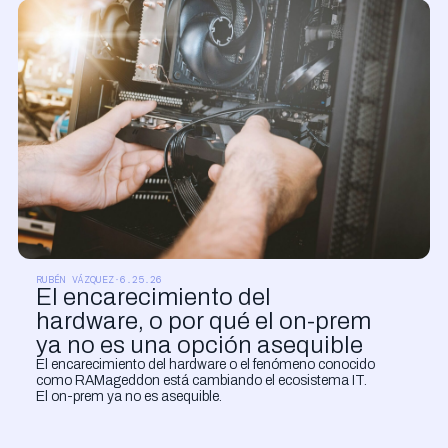
CLOUD Y SISTEMAS
RUBÉN VÁZQUEZ
·
6.25.26
El encarecimiento del
hardware, o por qué el on-prem
ya no es una opción asequible
El encarecimiento del hardware o el fenómeno conocido
como RAMageddon está cambiando el ecosistema IT.
El on-prem ya no es asequible.