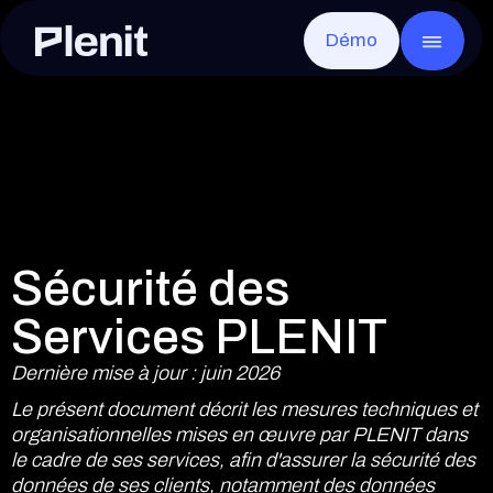
Démo
CLOUD SERVICES
GO
Blog
À propos
Serveurs
Études de cas
Infrastructure
Infrastructure complète, prête en quelques minutes
Remote Desktop
Documentation
Sécurité et conformité
Toutes vos applications, depuis partout
Disaster Recovery
Événements
Carrières
Reprise rapide après toute interruption
Stockage en ligne
Nous contacter
Fichiers clients, sécurisés et accessibles
Stockage d`objets
Sans limite et compatible S3
Sécurité des
Services PLENIT
Dernière mise à jour : juin 2026
Elliot AI
BIENTÔT
L'IA de Plenit qui transformera complètement 
Le présent document décrit les mesures techniques et
organisationnelles mises en œuvre par PLENIT dans
le cadre de ses services, afin d'assurer la sécurité des
données de ses clients, notamment des données