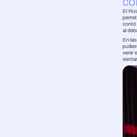
co
El Ro
permit
contó 
al deb
En las
pudier
venir 
sentar