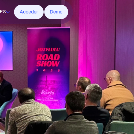
Acceder
Demo
ES
soft 365
rotección
ridad de red
ornos virtuales
etral gestionada