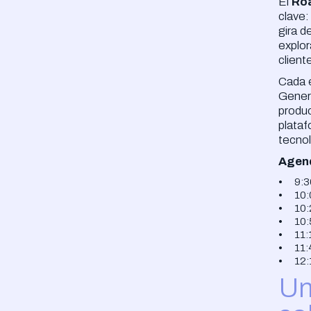
El
Ro
clave
gira d
explor
client
Cada e
Genera
produc
plataf
tecnol
Agen
9:3
10:
10:
10:
11:
11:
12:
Un