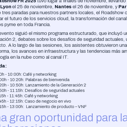
adshow FR 2025
tuvo lugar a finales de noviembre, llevand
:
Lyon
el 25 de noviembre,
Nantes
el 26 de noviembre, y
Par
e tres paradas para nuestros partners locales, el Roadshow o
ar el futuro de los servicios cloud, la transformación del can
es pyme en toda Francia.
vento siguió el mismo programa estructurado, que incluyó un
ción 2, debates sobre los desafíos de seguridad actuales, 
to. A lo largo de las sesiones, los asistentes obtuvieron una
orma, los avances en infraestructura y las tendencias más a
ogía en la nube como al canal IT.
da:
0h - 10:00h: Café y networking
00h - 10:20h: Palabras de bienvenida
20h - 10:50h: Lanzamiento de la Generación 2
50h - 11:15h: Desafíos de seguridad actuales
15h - 11:45h: Café y networking
45h - 12:15h: Caso de negocio en vivo
15h - 13:00h: Lanzamiento de producto – VNF
a gran oportunidad para la 