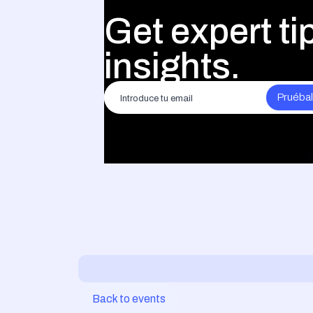
Get expert t
insights.
Back to events