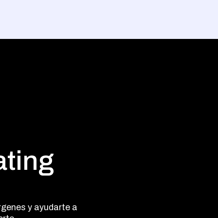
ting
s
rgenes y ayudarte a